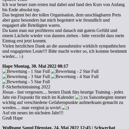
Ich war heuer zum ersten mal dabei und fand den Kurs von Anfang
bis Ende absolut top.
Das beginnt bei der tollen Organisation, dem unschlagbaren Preis
aber ganz besonders hat mich begeistert wie freundlich und
engagiert alle Beteiligten waren.
Da kann man nur profitieren und danach mit gutem Gefühl und
einem Lächeln wieder von dannen ziehen - bitte verzeiht dass mein
Eintrag erst jetzt kommt.
Vielen herzlichen Dank an die ausnahmslos wirklich sympathischen
und engagierten Leute!!! Bitte macht weiter so, ich komme bestimmt
wieder... :-)
Hape
Montag, 30. Mai 2022 08:17
F-Sicherheitstraining 2022
Jössas - fast vergessen.... besten Dank fürs heurige Training - jedes
Jahr ein Fixpunkt für mich im Kalender
zu Saisonbeginn immer
wichtig auf verschiedene Gefahrenpunkte aufmerksam gemacht zu
werden.... man vergisst ja soviel
Auf ein neues im nächsten Jahr!!!
Gruß Hape
Wolfgang Sappl
Dienstag, 24. Mai 2022 12:45 | Schwechat