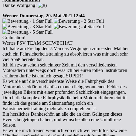
Danke Wolfgang!
Werner
Donnerstag, 20. Mai 2021 12:44
Gratulation!
Wertes PSV TEAM SCHWECHAT
Ich hatte am Freitag den 7.Mai das Vergnügen zum ersten Mal bei
euch ein Fahrsicherheitstraining zu absolvieren was mir auch sehr
viel Spaß bereitet hat.
Ich bin zwar schon seit einiger Zeit mit den verschiedensten
Motorädern unterwegs doch was ich bei euren tollen Instruktoren
erfahren durfte ist einfach gesagt SUPER!
Es wurde auf die verschiedenste Weise die Fahrphysik des
Motorrades erklärt und auf so manch liebgewonnenen Fehler des
jeweiligen Bikers mit einer profunden Sachlichkeit eingegangen.
Durch die komplexe Fahrphysik die beim Motorradfahren eintritt
finde ich das gerade am Saisonanfang solch ein
Fahrsicherheitstraining mehr als zu empfehlen ist.
Ein herzliches Dankeschön an alle die an dem Gelingen dieses
Events beigetragen haben, und wünsche allen eine Unfallfreie
Saison.
Es würde mich freuen wenn ich von euch weitere Infos bzw.eine
Mitgliedschaft erfahren darf und verbleibe mit freundlichen